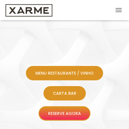
A
L
T
E
R
N
A
R
A
N
A
MENU RESTAURANTE / VINHO
V
E
G
A
CARTA BAR
Ç
Ã
O
RESERVE AGORA